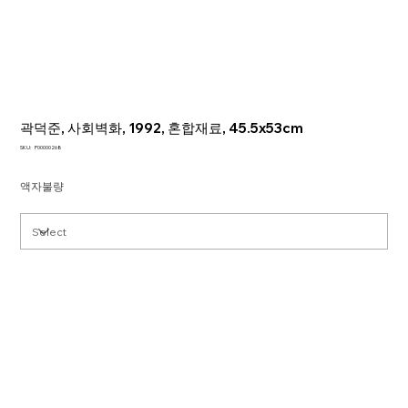
곽덕준, 사회벽화, 1992, 혼합재료, 45.5x53cm
SKU
SKU:
P00000268
P00000268
액자불량