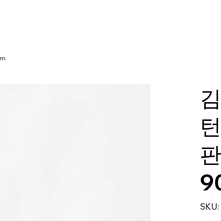
cm
김
턴
판
9
SKU: