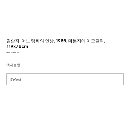
김순자, 어느 탱화의 인상, 1985, 마분지에 아크릴릭,
119x78cm
SKU
SKU:
P00000299
P00000299
액자불량