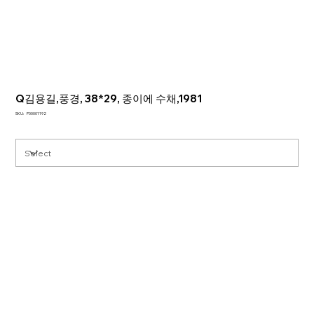
Q김용길,풍경, 38*29, 종이에 수채,1981
SKU
SKU:
P00001192
P00001192