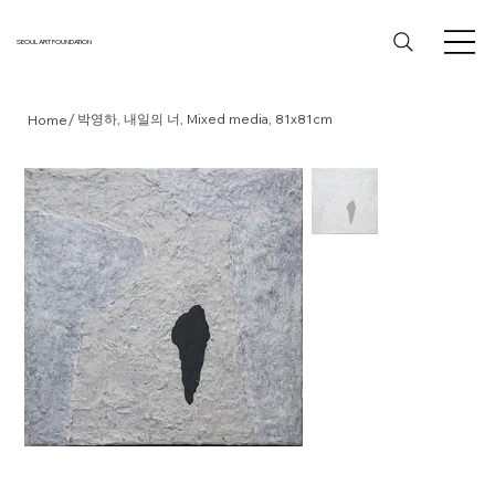
SEOUL ART FOUNDATION
/
박영하, 내일의 너, Mixed media, 81x81cm
Home