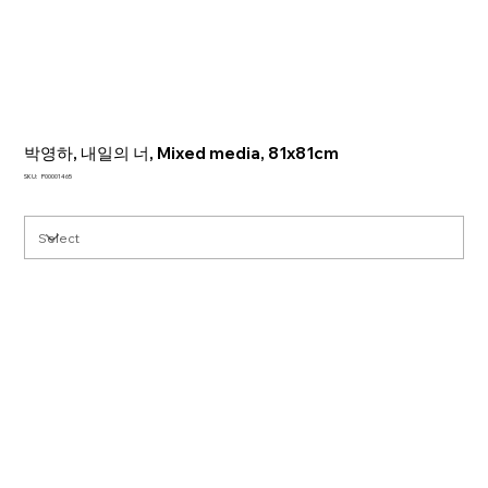
박영하, 내일의 너, Mixed media, 81x81cm
SKU
SKU:
P00001465
P00001465