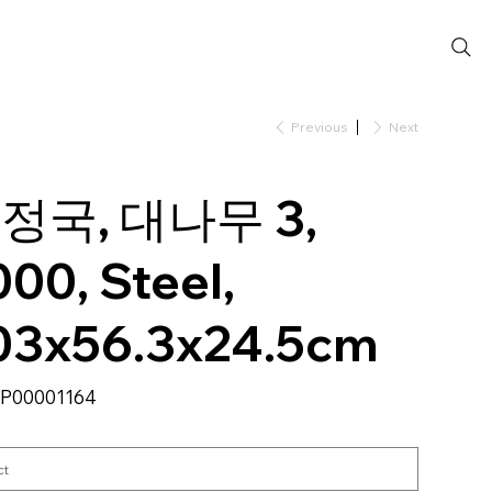
Previous
Next
정국, 대나무 3,
000, Steel,
03x56.3x24.5cm
SKU
P00001164
P00001164