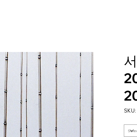
서
2
2
SKU: