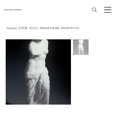
SEOUL ART FOUNDATION
/
신치현, 비너스, Mixed media, 23x23x97cm
Home