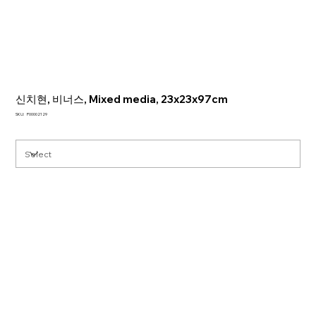
신치현, 비너스, Mixed media, 23x23x97cm
SKU
SKU:
P00002129
P00002129