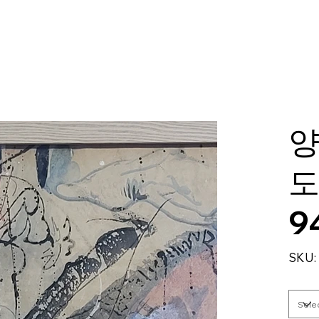
양
도
9
SKU: