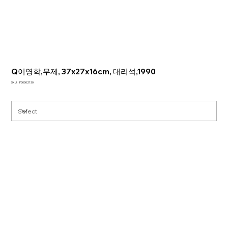
Q이영학,무제, 37x27x16cm, 대리석,1990
SKU
SKU:
P00002130
P00002130