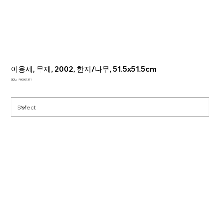
이융세, 무제, 2002, 한지/나무, 51.5x51.5cm
SKU
SKU:
P00001311
P00001311