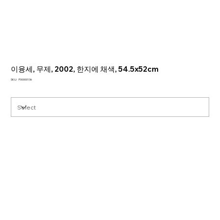
이융세, 무제, 2002, 한지에 채색, 54.5x52cm
SKU
SKU:
P00000136
P00000136