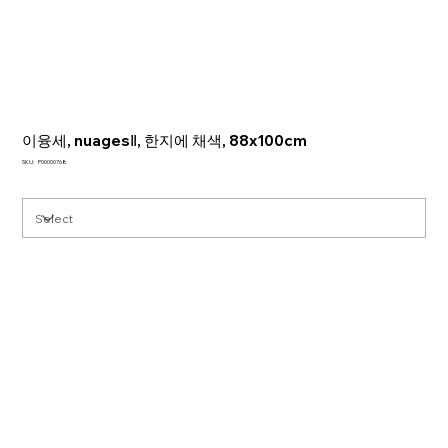
이융세, nuagesⅡ, 한지에 채색, 88x100cm
SKU
SKU:
P00000768
P00000768