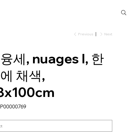
Previous
Next
융세, nuages l, 한
에 채색,
8x100cm
SKU
P00000769
P00000769