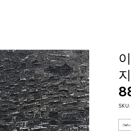
이
지
8
SKU: