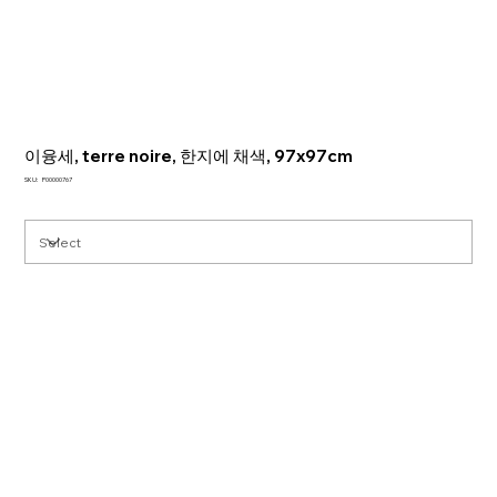
이융세, terre noire, 한지에 채색, 97x97cm
SKU
SKU:
P00000767
P00000767