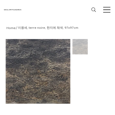
SEOUL ART FOUNDATION
/
이융세, terre noire, 한지에 채색, 97x97cm
Home