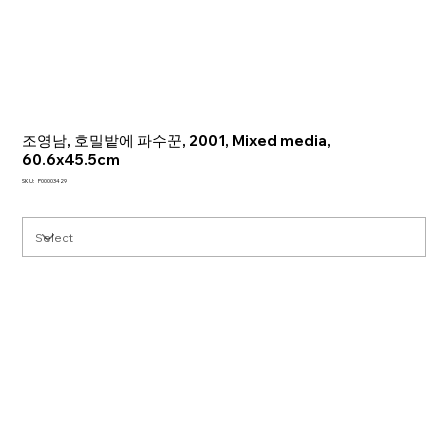
조영남, 호밀밭에 파수꾼, 2001, Mixed media,
60.6x45.5cm
SKU
SKU:
P00003429
P00003429